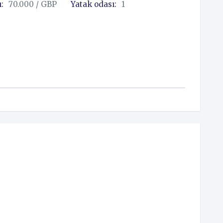
ı:
70.000 / GBP
Yatak odası:
1