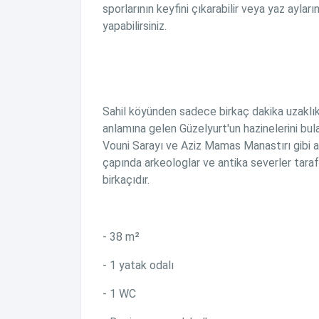
sporlarının keyfini çıkarabilir veya yaz ayla
yapabilirsiniz.
Sahil köyünden sadece birkaç dakika uzaklıkta
anlamına gelen Güzelyurt'un hazinelerini bula
Vouni Sarayı ve Aziz Mamas Manastırı gibi a
çapında arkeologlar ve antika severler tara
birkaçıdır.
- 38 m²
- 1 yatak odalı
- 1 WC