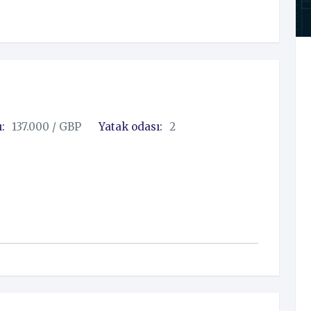
ı:
137.000 / GBP
Yatak odası:
2