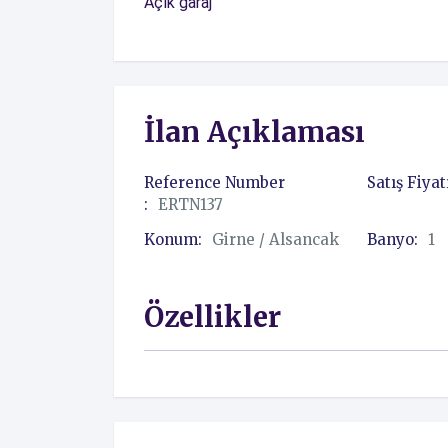
Açık garaj
İlan Açıklaması
Reference Number
Satış Fiyat
:
ERTN137
Konum:
Girne / Alsancak
Banyo:
1
Özellikler