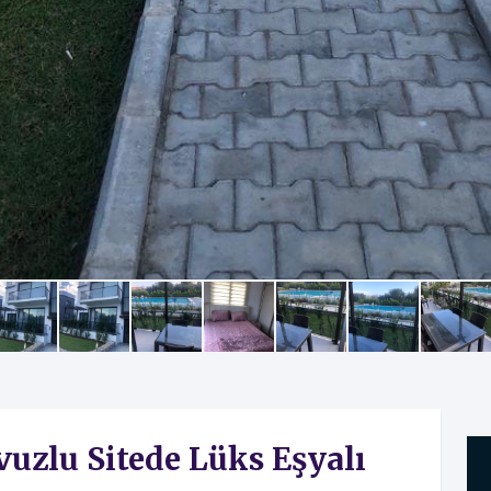
vuzlu Sitede Lüks Eşyalı