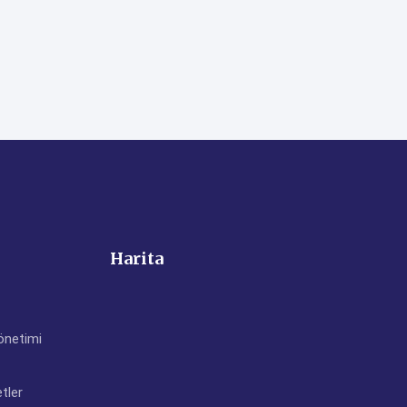
Harita
önetimi
tler